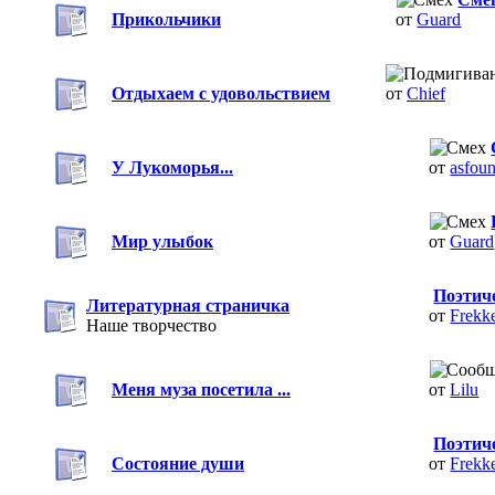
Прикольчики
от
Guard
Отдыхаем с удовольствием
от
Chief
У Лукоморья...
от
asfoun
Мир улыбок
от
Guard
Поэтич
Литературная страничка
от
Frekk
Наше творчество
Меня муза посетила ...
от
Lilu
Поэтич
Состояние души
от
Frekk