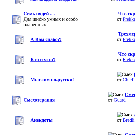
Семь пядей ....
Что ск
Для шибко умных и особо
от
Frekk
одаренных
Трехме
А Вам слабо?!
от
Frekk
Что ск
Кто и что?!
от
Frekk
Мыслим по-русски!
от
Chief
Смеш
Смехотерапия
от
Guard
Анекдоты
от
Bredli
Смеш