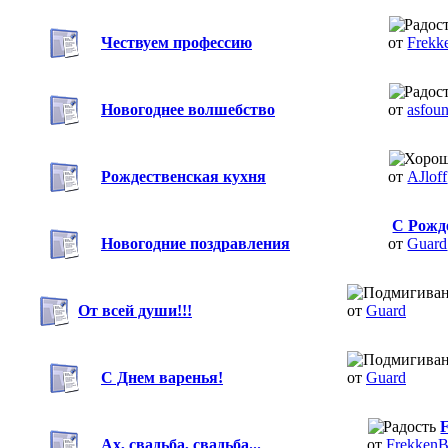
Чествуем профессию
от
Frekk
Новогоднее волшебство
от
asfoun
Рождественская кухня
от
AJloff
С Рожд
Новогодние поздравления
от
Guard
От всей души!!!
от
Guard
С Днем варенья!
от
Guard
F
Ах, свадьба, свадьба...
от
Frekken