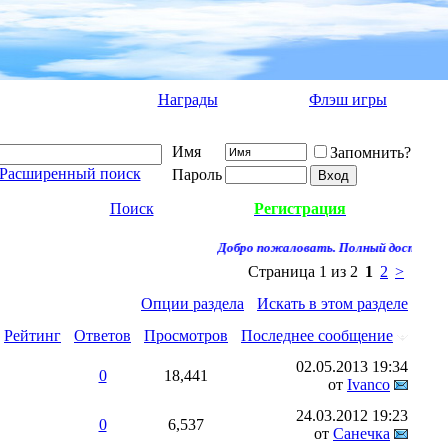
Награды
Флэш игры
Имя
Запомнить?
Расширенный поиск
Пароль
Поиск
Регистрация
Добро пожаловать. Полный доступ к фо
Страница 1 из 2
1
2
>
Опции раздела
Искать в этом разделе
Рейтинг
Ответов
Просмотров
Последнее сообщение
02.05.2013
19:34
0
18,441
от
Ivanco
24.03.2012
19:23
0
6,537
от
Санечка