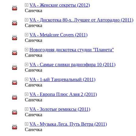
VA - Женские секреты (2012)
Санечка
VA - Дискотека 80-х. Лучшее от Авторадио (2011)
Санечка
VA - Metalcore Covers (2011)
Санечка
Новогодняя дискотека студии ''Планета''
Санечка
VA - Самые сливки радиоэфира 10 (2011)
Санечка
VA - 1-ый Танцевальный (2011)
Санечка
VA - Европа Плюс Азия 2 (2011)
Санечка
VA - Золотые ремиксы (2011)
Санечка
VA - Музыка Леса. Путь Ветра (2011)
Санечка