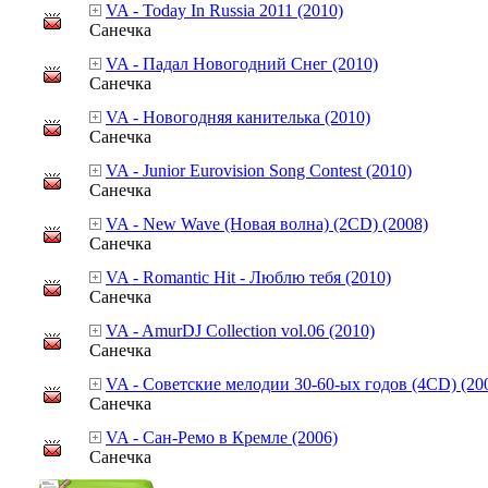
VA - Today In Russia 2011 (2010)
Санечка
VA - Падал Новогодний Снег (2010)
Санечка
VA - Новогодняя канителька (2010)
Санечка
VA - Junior Eurovision Song Contest (2010)
Санечка
VA - New Wave (Новая волна) (2CD) (2008)
Санечка
VA - Romantic Hit - Люблю тебя (2010)
Санечка
VA - AmurDJ Collection vol.06 (2010)
Санечка
VA - Советские мелодии 30-60-ых годов (4CD) (20
Санечка
VA - Сан-Ремо в Кремле (2006)
Санечка