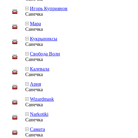
Игорь Куприянов
Санечка
Мара
Санечка
Кукрыниксы
Санечка
Свобода Воли
Санечка
Калевала
Санечка
Ария
Санечка
Wizardmask
Санечка
Narkotiki
Санечка
Самата
Санечка