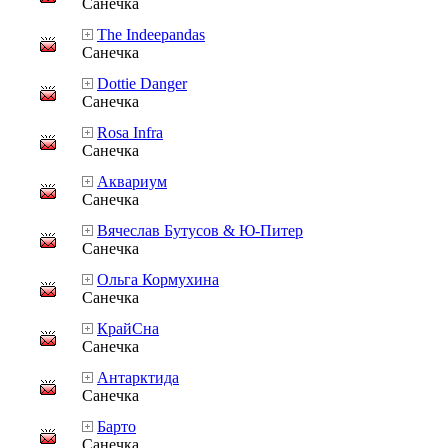
Санечка
The Indeepandas
Санечка
Dottie Danger
Санечка
Rosa Infra
Санечка
Аквариум
Санечка
Вячеслав Бутусов & Ю-Питер
Санечка
Ольга Кормухина
Санечка
КрайСна
Санечка
Антарктида
Санечка
Барто
Санечка