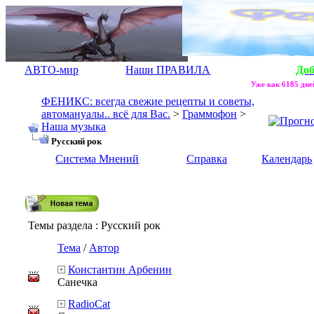
АВТО-мир
Наши ПРАВИЛА
До
Уже как 6185 дней
ФЕНИКС: всегда свежие рецепты и советы,
автомануалы.. всё для Вас.
>
Граммофон
>
Наша музыка
Русский рок
Система Мнений
Справка
Календарь
Темы раздела
: Русский рок
Тема
/
Автор
Константин Арбенин
Санечка
RadioCat