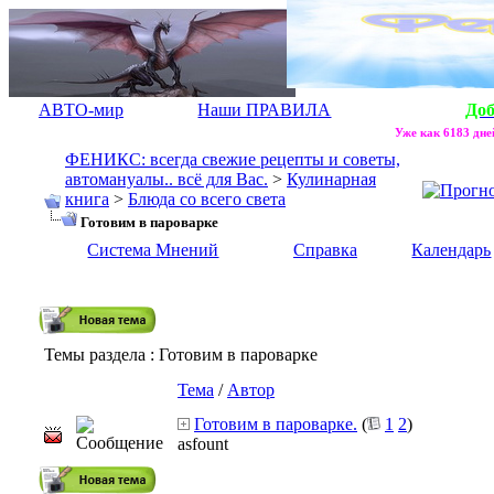
АВТО-мир
Наши ПРАВИЛА
До
Уже как 6183 дней
ФЕНИКС: всегда свежие рецепты и советы,
автомануалы.. всё для Вас.
>
Кулинарная
книга
>
Блюда со всего света
Готовим в пароварке
Система Мнений
Справка
Календарь
Темы раздела
: Готовим в пароварке
Тема
/
Автор
Готовим в пароварке.
(
1
2
)
asfount