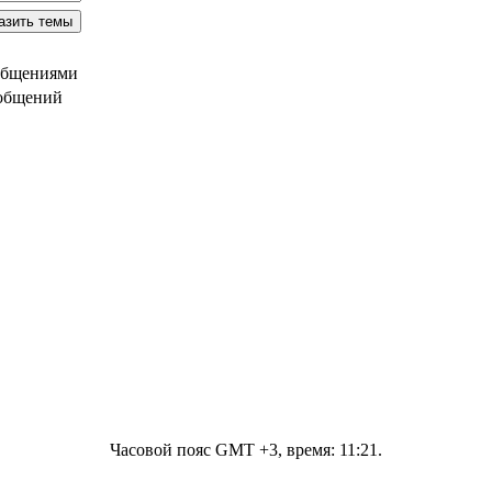
общениями
ообщений
Часовой пояс GMT +3, время:
11:21
.