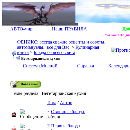
АВТО-мир
Наши ПРАВИЛА
До
Уже как 6183 дне
ФЕНИКС: всегда свежие рецепты и советы,
автомануалы.. всё для Вас.
>
Кулинарная
книга
>
Блюда со всего света
Вегетарианская кухня
Система Мнений
Справка
Календарь
Темы раздела
: Вегетарианская кухня
Тема
/
Автор
Овощные блюда.
asfount
Первые блюда.