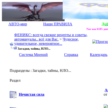
АВТО-мир
Наши ПРАВИЛА
До
Уже как 6185 дней
ФЕНИКС: всегда свежие рецепты и советы,
автомануалы.. всё для Вас.
>
Чудесное,
удивительное, невероятное...
Загадки, тайны, НЛО...
Система Мнений
Справка
Календарь
Подразделы
: Загадки, тайны, НЛО...
Раздел
А
Нечистая сила
о