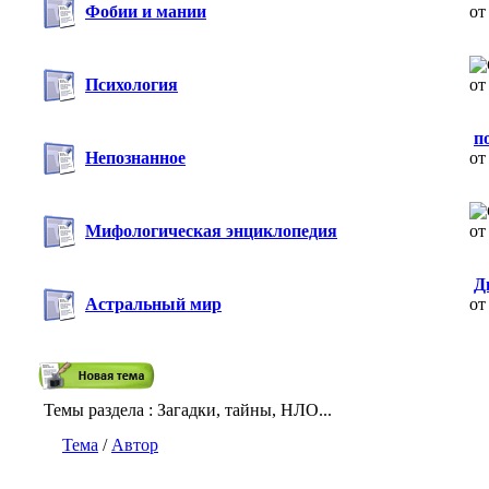
Фобии и мании
о
Психология
о
п
Непознанное
о
Мифологическая энциклопедия
о
Д
Астральный мир
о
Темы раздела
: Загадки, тайны, НЛО...
Тема
/
Автор