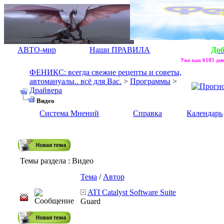
АВТО-мир
Наши ПРАВИЛА
До
Уже как 6185 дне
ФЕНИКС: всегда свежие рецепты и советы,
автомануалы.. всё для Вас.
>
Программы
>
Драйвера
Видео
Система Мнений
Справка
Календарь
Темы раздела
: Видео
Тема
/
Автор
ATI Catalyst Software Suite
Guard