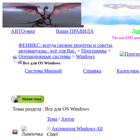
АВТО-мир
Наши ПРАВИЛА
До
Уже как 6185 дней
ФЕНИКС: всегда свежие рецепты и советы,
автомануалы.. всё для Вас.
>
Программы
>
Операционные системы
>
Windows
Все для OS Windows
Система Мнений
Справка
Календарь
Темы раздела
: Все для OS Windows
Тема
/
Автор
Активация Windows All
Chief