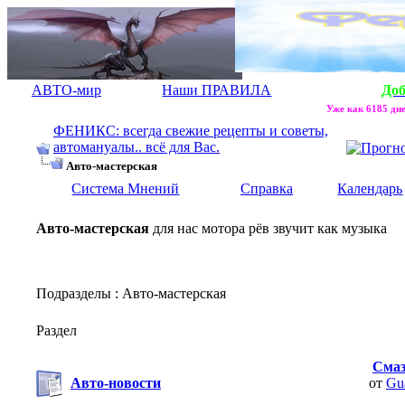
АВТО-мир
Наши ПРАВИЛА
До
Уже как 6185 дне
ФЕНИКС: всегда свежие рецепты и советы,
автомануалы.. всё для Вас.
Авто-мастерская
Система Мнений
Справка
Календарь
Авто-мастерская
для нас мотора рёв звучит как музыка
Подразделы
: Авто-мастерская
Раздел
Смаз
Авто-новости
от
Gu