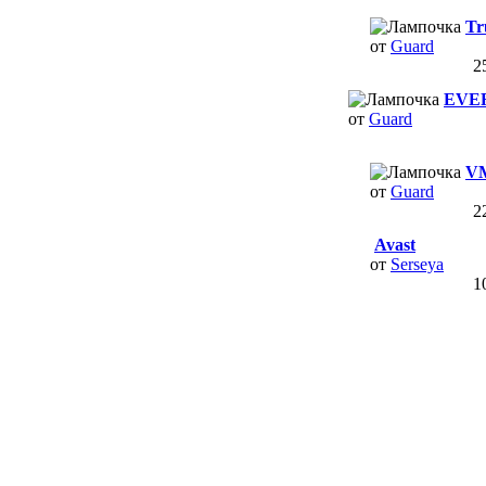
Tr
от
Guard
2
EVER
от
Guard
VM
от
Guard
2
Avast
от
Serseya
1