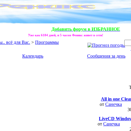
Добавить форум в ИЗБРАННОЕ
Уже как 6184 дней, и 5 часов Феникс живет в сети!
. всё для Вас.
>
Программы
Календарь
Сообщения за день
All in one Clea
от
Санечка
3
LiveCD Windows
от
Санечка