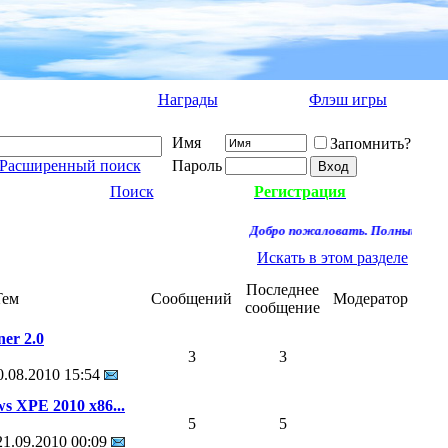
Награды
Флэш игры
Имя
Запомнить?
Расширенный поиск
Пароль
Поиск
Регистрация
Добро пожаловать. Полный доступ
Искать в этом разделе
Последнее
Тем
Сообщений
Модератор
сообщение
ner 2.0
3
3
0.08.2010
15:54
 XPE 2010 x86...
5
5
21.09.2010
00:09