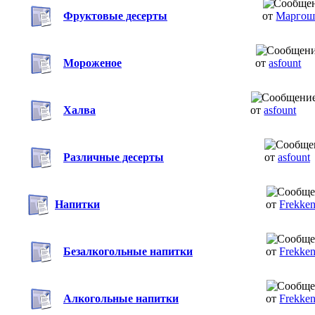
Фруктовые десерты
от
Маргош
Мороженое
от
asfount
Халва
от
asfount
Различные десерты
от
asfount
Напитки
от
Frekke
Безалкогольные напитки
от
Frekke
Алкогольные напитки
от
Frekke