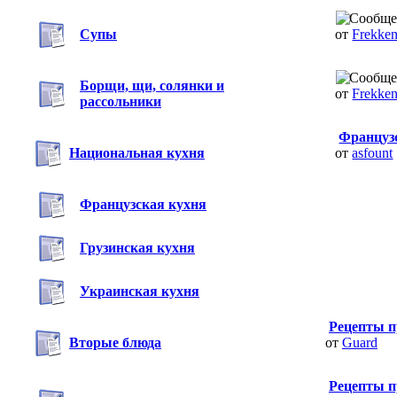
Супы
от
Frekke
Борщи, щи, солянки и
от
Frekke
рассольники
Француз
Национальная кухня
от
asfount
Французская кухня
Грузинская кухня
Украинская кухня
Рецепты п
Вторые блюда
от
Guard
Рецепты п