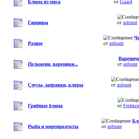
Блюда из мяса
от
Guard
Гарниры
от
asfount
Ч
Разное
от
asfount
Варенич
Пельмени, вареники...
от
asfount
Соусы, заправки, кляры
от
asfount
Грибные блюда
от
Frekke
Бл
Рыба и морепродукты
от
asfount