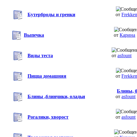
Бутерброды и гренки
от
Frekke
Выпечка
от
Карина
Виды теста
от
asfount
Пицца домашняя
от
Frekke
Блины, 
Блины ,блинчики, оладьи
от
asfount
Рогалики, хворост
от
asfount