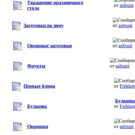
Украшение праздничного
от
asfount
стола
Заготовки на зиму
от
asfount
Овощные заготовки
от
asfount
Фрукты
от
asfount
Первые блюда
от
Frekke
Бульон
Бульоны
от
Frekke
Окрошки
от
asfount