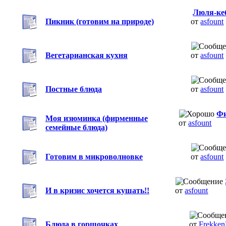
Люля-ке
Пикник (готовим на природе)
от
asfount
Вегетарианская кухня
от
asfount
Постные блюда
от
asfount
Фи
Моя изюминка (фирменные
от
asfount
семейные блюда)
Готовим в микроволновке
от
asfount
И в кризис хочется кушать!!
от
asfount
Блюда в горшочках
от
Frekke