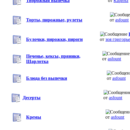
Творожная выпечка
от
Карина
Торты, пирожные, рулеты
от
asfount
Булочки, пирожки, пироги
от
зоя григорь
Печенье, кексы, пряники,
от
asfount
Шарлотка
Блюда без выпечки
от
asfount
Десерты
от
asfount
Кремы
от
asfount