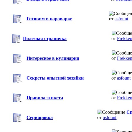
Готовим в пароварке
от
asfount
Полезная страничка
от
Frekke
Интересное в кулинарии
от
Frekke
Секреты опытной хозяйки
от
asfount
Правила этикета
от
Frekke
Сп
Сервировка
от
asfount