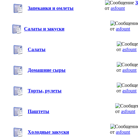
З
Запеканки и омлеты
от
asfount
Салаты и закуски
от
asfount
Салаты
от
asfount
Домашние сыры
от
asfount
Торты, рулеты
от
asfount
Паштеты
от
asfount
Холодные закуски
от
asfount