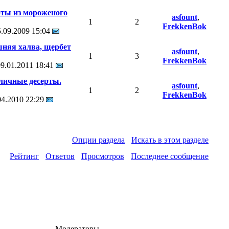
рты из мороженого
asfount
,
1
2
FrekkenBok
5.09.2009
15:04
няя халва, щербет
asfount
,
1
3
FrekkenBok
09.01.2011
18:41
личные десерты.
asfount
,
1
2
FrekkenBok
04.2010
22:29
Опции раздела
Искать в этом разделе
Рейтинг
Ответов
Просмотров
Последнее сообщение
Модераторы