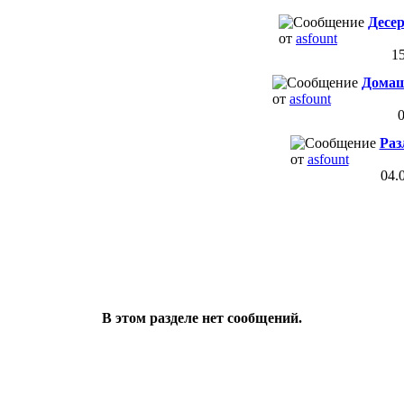
Десе
от
asfount
1
Домаш
от
asfount
Раз
от
asfount
04.
В этом разделе нет сообщений.