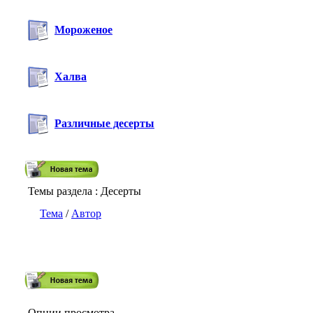
Мороженое
Халва
Различные десерты
Темы раздела
: Десерты
Тема
/
Автор
Опции просмотра