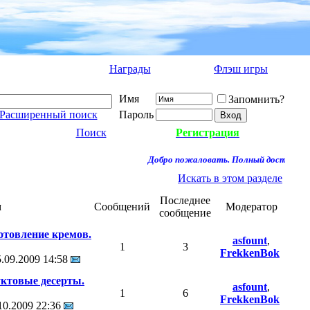
Награды
Флэш игры
Имя
Запомнить?
Расширенный поиск
Пароль
Поиск
Регистрация
Добро пожаловать. Полный доступ к фо
Искать в этом разделе
Последнее
м
Сообщений
Модератор
сообщение
отовление кремов.
asfount
,
1
3
FrekkenBok
5.09.2009
14:58
ктовые десерты.
asfount
,
1
6
FrekkenBok
10.2009
22:36