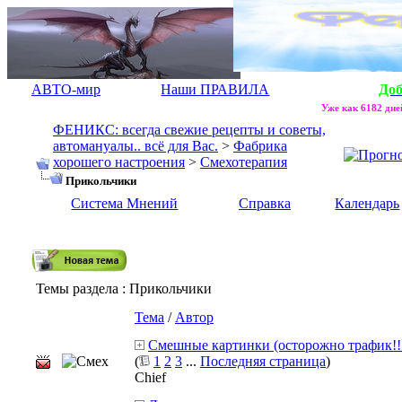
АВТО-мир
Наши ПРАВИЛА
До
Уже как 6182 дней
ФЕНИКС: всегда свежие рецепты и советы,
автомануалы.. всё для Вас.
>
Фабрика
хорошего настроения
>
Смехотерапия
Прикольчики
Система Мнений
Справка
Календарь
Темы раздела
: Прикольчики
Тема
/
Автор
Смешные картинки (осторожно трафик!!
(
1
2
3
...
Последняя страница
)
Chief