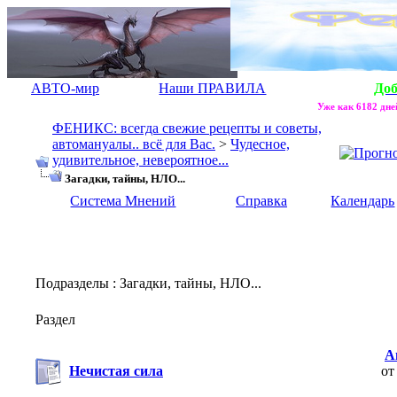
АВТО-мир
Наши ПРАВИЛА
До
Уже как 6182 дней
ФЕНИКС: всегда свежие рецепты и советы,
автомануалы.. всё для Вас.
>
Чудесное,
удивительное, невероятное...
Загадки, тайны, НЛО...
Система Мнений
Справка
Календарь
Подразделы
: Загадки, тайны, НЛО...
Раздел
А
Нечистая сила
о