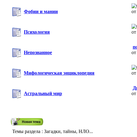
Фобии и мании
о
Психология
о
п
Непознанное
о
Мифологическая энциклопедия
о
Д
Астральный мир
о
Темы раздела
: Загадки, тайны, НЛО...