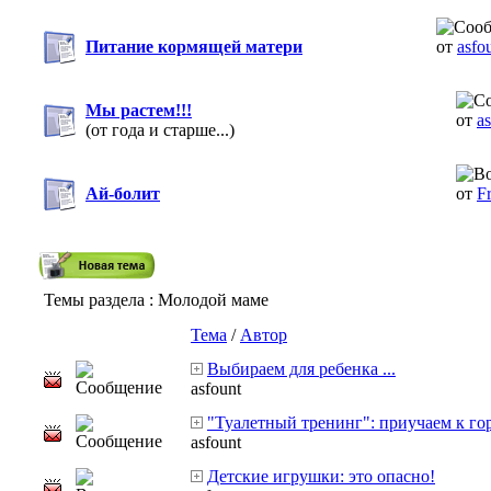
Питание кормящей матери
от
asfo
Мы растем!!!
от
a
(от года и старше...)
Ай-болит
от
F
Темы раздела
: Молодой маме
Тема
/
Автор
Выбираем для ребенка ...
asfount
"Туалетный тренинг": приучаем к г
asfount
Детские игрушки: это опасно!