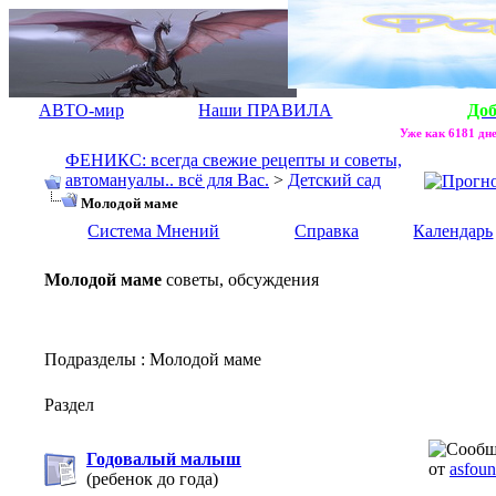
АВТО-мир
Наши ПРАВИЛА
До
Уже как 6181 дне
ФЕНИКС: всегда свежие рецепты и советы,
автомануалы.. всё для Вас.
>
Детский сад
Молодой маме
Система Мнений
Справка
Календарь
Молодой маме
советы, обсуждения
Подразделы
: Молодой маме
Раздел
Годовалый малыш
от
asfoun
(ребенок до года)