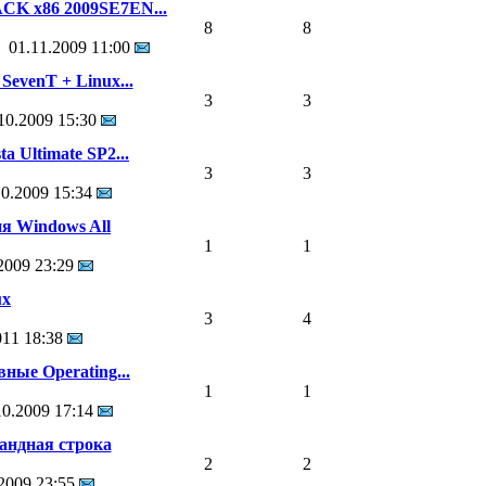
K x86 2009SE7EN...
8
8
01.11.2009
11:00
SevenT + Linux...
3
3
10.2009
15:30
a Ultimate SP2...
3
3
10.2009
15:34
я Windows All
1
1
.2009
23:29
ux
3
4
011
18:38
ные Operating...
1
1
10.2009
17:14
андная строка
2
2
.2009
23:55