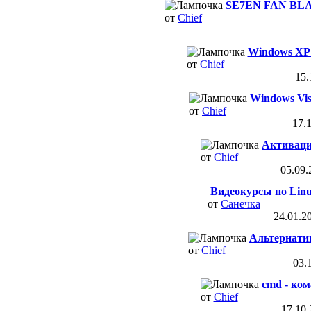
SE7EN FAN BLAC
от
Chief
Windows XP 
от
Chief
15.
Windows Vist
от
Chief
17.
Активаци
от
Chief
05.09
Видеокурсы по Lin
от
Санечка
24.01.2
Альтернатив
от
Chief
03.
cmd - ком
от
Chief
17.10