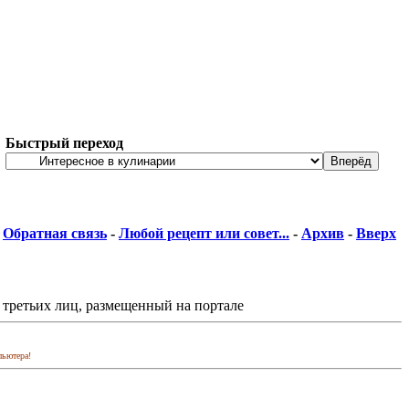
Быстрый переход
Обратная связь
-
Любой рецепт или совет...
-
Архив
-
Вверх
 третьих лиц, размещенный на портале
пьютера!