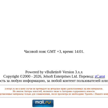
Часовой пояс GMT +3, время:
14:01
.
Powered by vBulletin® Version 3.x.x
Copyright ©2000 - 2026, Jelsoft Enterprises Ltd. Перевод:
zCarot
сть за любую информацию, за любой контент пользователей или
z-recept.ru ни в коем случае не претендует на авторское право расположенных на нем материалов.
Но многие Авторы новостей, являются также и Авторами содержимого новости.
дставленные материалы только для ознакомления, после просмотра их необходимо Удалить с Вашего ком