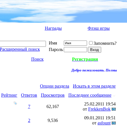
Награды
Флэш игры
Имя
Запомнить?
Расширенный поиск
Пароль
Поиск
Регистрация
Добро пожаловать. Полный досту
Опции раздела
Искать в этом разделе
Рейтинг
Ответов
Просмотров
Последнее сообщение
25.02.2011
19:54
7
62,167
от
FrekkenBok
09.01.2011
19:51
2
9,536
от
asfount