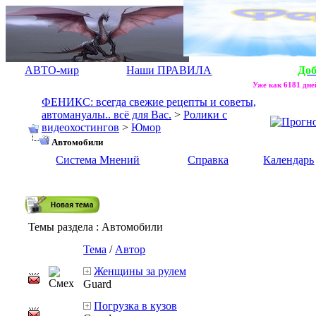
АВТО-мир
Наши ПРАВИЛА
До
Уже как 6181 дней
ФЕНИКС: всегда свежие рецепты и советы,
автомануалы.. всё для Вас.
>
Ролики с
видеохостингов
>
Юмор
Автомобили
Система Мнений
Справка
Календарь
Темы раздела
: Автомобили
Тема
/
Автор
Женщины за рулем
Guard
Погрузка в кузов