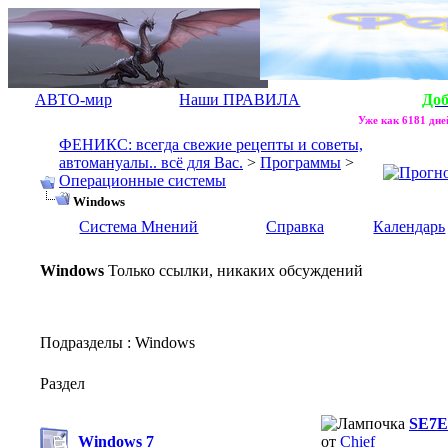
АВТО-мир
Наши ПРАВИЛА
До
Уже как 6181 дней
ФЕНИКС: всегда свежие рецепты и советы,
автомануалы.. всё для Вас.
>
Программы
>
Операционные системы
Windows
Система Мнений
Справка
Календарь
Windows
Только ссылки, никаких обсуждений
Подразделы
: Windows
Раздел
SE7E
Windows 7
от
Chief