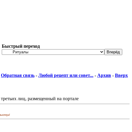
Быстрый переход
Обратная связь
-
Любой рецепт или совет...
-
Архив
-
Вверх
 третьих лиц, размещенный на портале
пьютера!