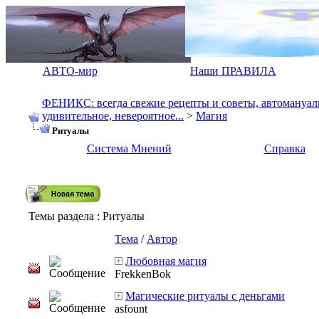
АВТО-мир
Наши ПРАВИЛА
ФЕНИКС: всегда свежие рецепты и советы, автомануалы.
удивительное, невероятное...
>
Магия
Ритуалы
Система Мнений
Справка
Темы раздела
: Ритуалы
Тема
/
Автор
Любовная магия
FrekkenBok
Магические ритуалы с деньгами
asfount