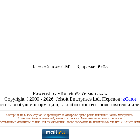
Часовой пояс GMT +3, время:
09:08
.
Powered by vBulletin® Version 3.x.x
Copyright ©2000 - 2026, Jelsoft Enterprises Ltd. Перевод:
zCarot
сть за любую информацию, за любой контент пользователей или
z-recept.ru ни в коем случае не претендует на авторское право расположенных на нем материалов.
Но многие Авторы новостей, являются также и Авторами содержимого новости.
дставленные материалы только для ознакомления, после просмотра их необходимо Удалить с Вашего ком