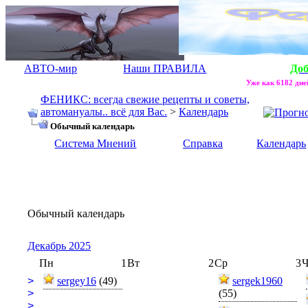
АВТО-мир
Наши ПРАВИЛА
До
Уже как 6182 дней
ФЕНИКС: всегда свежие рецепты и советы,
автомануалы.. всё для Вас.
>
Календарь
Обычный календарь
Система Мнений
Справка
Календарь
Обычный календарь
Декабрь 2025
Пн
1
Вт
2
Ср
3
Ч
>
sergey16
(49)
sergek1960
>
(55)
>