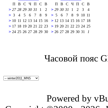
П
В
С
Ч
П
С
В
П
В
С
Ч
П
С
В
>
27
28
29
30
31
1
2
>
29
30
31
1
2
3
4
>
3
4
5
6
7
8
9
>
5
6
7
8
9
10
11
>
10
11
12
13
14
15
16
>
12
13
14
15
16
17
18
>
17
18
19
20
21
22
23
>
19
20
21
22
23
24
25
>
24
25
26
27
28
29
30
>
26
27
28
29
30
31
1
Часовой пояс 
Powered by vBul