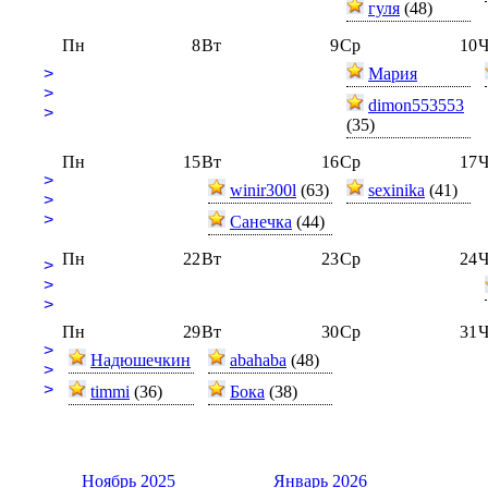
гуля
(48)
Пн
8
Вт
9
Ср
10
Ч
>
Мария
>
dimon553553
>
(35)
Пн
15
Вт
16
Ср
17
Ч
>
winir300l
(63)
sexinika
(41)
>
>
Санечка
(44)
Пн
22
Вт
23
Ср
24
Ч
>
>
>
Пн
29
Вт
30
Ср
31
Ч
>
Надюшечкин
abahaba
(48)
>
>
timmi
(36)
Бока
(38)
Ноябрь 2025
Январь 2026