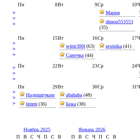
Пн
8
Вт
9
Ср
10
Ч
>
Мария
>
dimon553553
>
(35)
Пн
15
Вт
16
Ср
17
Ч
>
winir300l
(63)
sexinika
(41)
>
>
Санечка
(44)
Пн
22
Вт
23
Ср
24
Ч
>
>
>
Пн
29
Вт
30
Ср
31
Ч
>
Надюшечкин
abahaba
(48)
>
>
timmi
(36)
Бока
(38)
Ноябрь 2025
Январь 2026
П
В
С
Ч
П
С
В
П
В
С
Ч
П
С
В