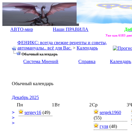
АВТО-мир
Наши ПРАВИЛА
До
Уже как 6183 дней
ФЕНИКС: всегда свежие рецепты и советы,
автомануалы.. всё для Вас.
>
Календарь
Обычный календарь
Система Мнений
Справка
Календарь
Обычный календарь
Декабрь 2025
Пн
1
Вт
2
Ср
3
Ч
>
sergey16
(49)
sergek1960
>
(55)
>
гуля
(48)